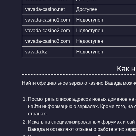
vavada-casino.net
Доступен
vavada-casino1.com
Недоступен
vavada-casino2.com
Недоступен
vavada-casino3.com
Недоступен
vavada.kz
Недоступен
Как 
Найти официальное зеркало казино Вавада можн
Посмотреть список адресов новых доменов на 
найти информацию о зеркалах. Кроме того, на
странах.
Искать на специализированных форумах и сайт
Вавада и оставляют отзывы о работе этих зерк