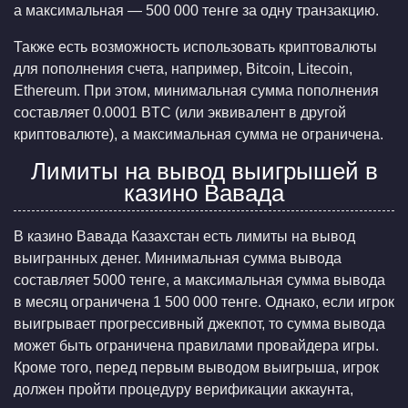
а максимальная — 500 000 тенге за одну транзакцию.
Также есть возможность использовать криптовалюты
для пополнения счета, например, Bitcoin, Litecoin,
Ethereum. При этом, минимальная сумма пополнения
составляет 0.0001 BTC (или эквивалент в другой
криптовалюте), а максимальная сумма не ограничена.
Лимиты на вывод выигрышей в
казино Вавада
В казино Вавада Казахстан есть лимиты на вывод
выигранных денег. Минимальная сумма вывода
составляет 5000 тенге, а максимальная сумма вывода
в месяц ограничена 1 500 000 тенге. Однако, если игрок
выигрывает прогрессивный джекпот, то сумма вывода
может быть ограничена правилами провайдера игры.
Кроме того, перед первым выводом выигрыша, игрок
должен пройти процедуру верификации аккаунта,