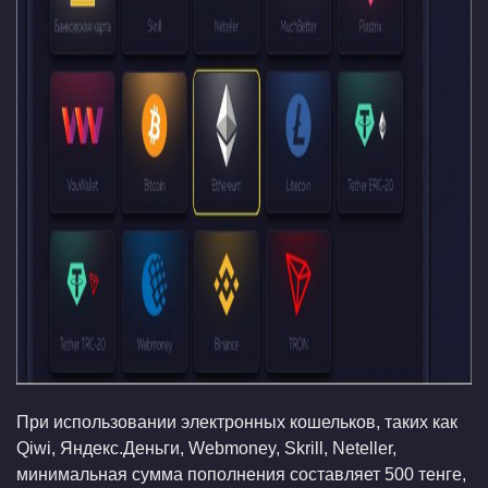
При использовании электронных кошельков, таких как
Qiwi, Яндекс.Деньги, Webmoney, Skrill, Neteller,
минимальная сумма пополнения составляет 500 тенге,