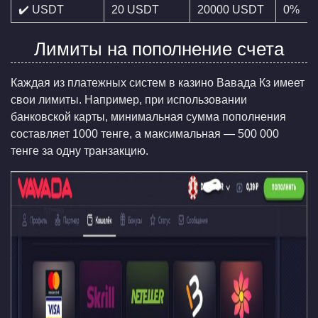
✔️ USDT
20 USDT
20000 USDT
0%
Лимиты на пополнение счета
Каждая из платежных систем в казино Вавада Кз имеет
свои лимиты. Например, при использовании
банковской карты, минимальная сумма пополнения
составляет 1000 тенге, а максимальная — 500 000
тенге за одну транзакцию.