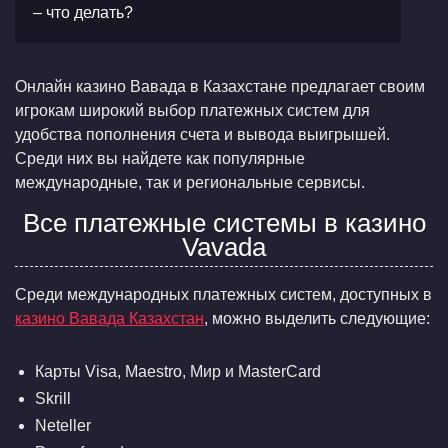
– что делать?
Онлайн казино Вавада в Казахстане предлагает своим
игрокам широкий выбор платежных систем для
удобства пополнения счета и вывода выигрышей.
Среди них вы найдете как популярные
международные, так и региональные сервисы.
Все платежные системы в казино
Vavada
Среди международных платежных систем, доступных в
казино Вавада Казахстан
, можно выделить следующие:
Карты Visa, Maestro, Мир и MasterCard
Skrill
Neteller